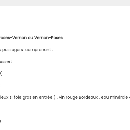
/ Poses-Vernon ou Vernon-Poses
s passagers comprenant :
essert
0)
:
leux si foie gras en entrée ) , vin rouge Bordeaux , eau minérale
s