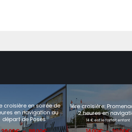
 croisière en soirée de
1ère croisière: Promen
eures en navigation au
2 heures en navigat
départ de Poses
14 € est le forfait enfant
Plage
26.00
€
–
88.00
€
14.00
€
–
20.00
€