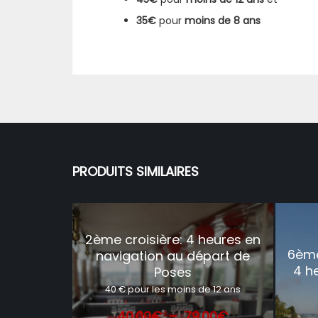
35€
pour
moins de 8 ans
PRODUITS SIMILAIRES
2ème croisière: 4 heures en
6ème
navigation au départ de
4 h
Poses
40 € pour les moins de 12 ans
Plage
40.00
€
–
79.00
€