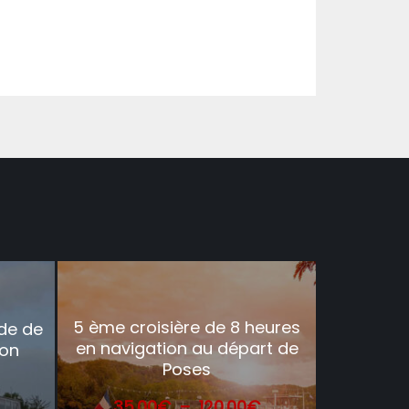
5 ème croisière de 8 heures
ade de
en navigation au départ de
ion
Poses
Plage
Plage
35.00
€
–
120.00
€