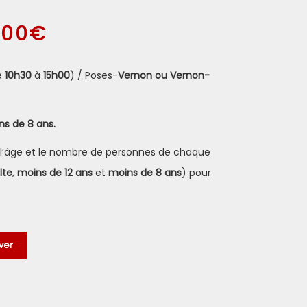
.00
€
Plage
de
prix :
e
10h30
à
15h00
) / Poses-
Vernon ou Vernon-
35.00€
à
ns de 8 ans.
109.00€
 l’âge et le nombre de personnes de chaque
lte
,
moins de 12 ans
et
moins de 8 ans
) pour
ver