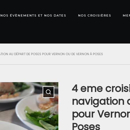
NOS ÉVÈNEMENTS ET NOS DATES
NOS CROISIÈRES
ME
IGATION AU DÉPART DE POSES POUR VERNON OU DE VERNON À POSES
4 eme croisi
navigation 
pour Verno
Poses