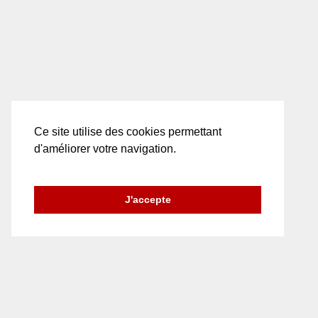
la
page
du
produit
Ce site utilise des cookies permettant
d'améliorer votre navigation.
J'accepte