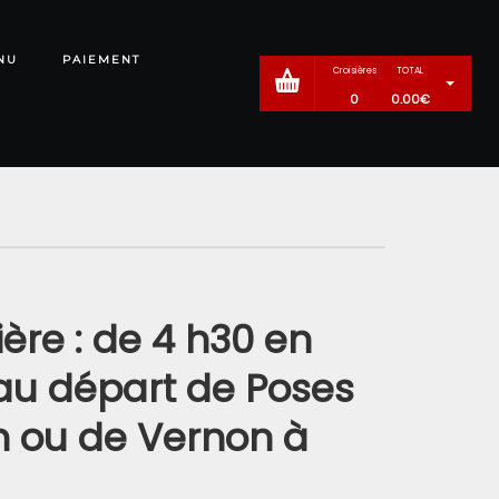
NU
PAIEMENT
Croisières
TOTAL
0
0.00
€
ère : de 4 h30 en
au départ de Poses
n ou de Vernon à